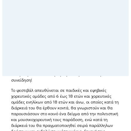
e
παράδοση στην κοσμοπολίτικη «Αρχόντισσα των
M
Κυκλάδων»!
Το φεστιβάλ θα διεξαχθεί το τετραήμερο
19 – 22 Ιουνίου
e
2025
στη Σύρο από τον Λαογραφικό – Χορευτικό Όμιλο
«η σοφία της παράδοσης», σε συνδιοργάνωση με το
n
Τμήμα Πολιτισμού Κυκλάδων της Περιφέρειας Νοτίου
Αιγαίου και το Τμήμα Πολιτισμού του Δήμου Σύρου –
u
Ερμούπολης και μέσα από τις δράσεις του επιδιώκει να
λειτουργήσει ως σταυροδρόμι παράδοσης, πολιτισμού
και δημιουργικής αλληλεπίδρασης, να καλλιεργήσει την
αγάπη των νέων προς τους παραδοσιακούς χορούς και
να προάγει τον πολιτισμό μας και την κοινωνική
συνείδηση!
Το φεστιβάλ απευθύνεται σε παιδικές και εφηβικές
χορευτικές ομάδες από 6 έως 18 ετών και χορευτικές
ομάδες ενηλίκων από 18 ετών και άνω, οι οποίες κατά τη
διάρκειά του θα έρθουν κοντά, θα γνωριστούν και θα
παρουσιάσουν στο κοινό ένα δείγμα από την πολιτιστική
και μουσικοχορευτική τους παράδοση, ενώ κατά τη
διάρκειά του θα πραγματοποιηθεί σειρά παράλληλων