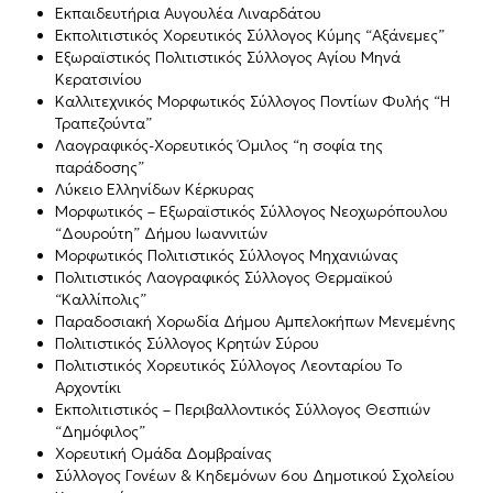
Εκπαιδευτήρια Αυγουλέα Λιναρδάτου
Εκπολιτιστικός Χορευτικός Σύλλογος Κύμης “Αξάνεμες”
Εξωραϊστικός Πολιτιστικός Σύλλογος Αγίου Μηνά
Κερατσινίου
Καλλιτεχνικός Μορφωτικός Σύλλογος Ποντίων Φυλής “Η
Τραπεζούντα”
Λαογραφικός-Χορευτικός Όμιλος “η σοφία της
παράδοσης”
Λύκειο Ελληνίδων Κέρκυρας
Μορφωτικός – Εξωραϊστικός Σύλλογος Νεοχωρόπουλου
“Δουρούτη” Δήμου Ιωαννιτών
Μορφωτικός Πολιτιστικός Σύλλογος Μηχανιώνας
Πολιτιστικός Λαογραφικός Σύλλογος Θερμαϊκού
“Καλλίπολις”
Παραδοσιακή Χορωδία Δήμου Αμπελοκήπων Μενεμένης
Πολιτιστικός Σύλλογος Κρητών Σύρου
Πολιτιστικός Χορευτικός Σύλλογος Λεονταρίου Το
Αρχοντίκι
Εκπολιτιστικός – Περιβαλλοντικός Σύλλογος Θεσπιών
“Δημόφιλος”
Χορευτική Ομάδα Δομβραίνας
Σύλλογος Γονέων & Κηδεμόνων 6ου Δημοτικού Σχολείου